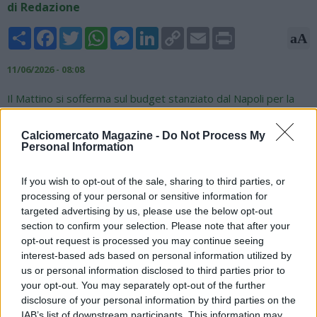
di Redazione
Share
Facebook
Twitter
WhatsApp
Messenger
LinkedIn
Copy
Email
Print
aA
Link
11/06/2026 - 08:08
Il Mattino si sofferma sul budget stanziato dal Napoli per la
prossima campagna acquisti al netto delle cessioni. Il
presidente Aurelio De Laurentiis ha messo a disposizione del
Calciomercato Magazine -
Do Not Process My
nuovo allenatore Massimiliano Allegri e del Ds Manna una cifra
Personal Information
che oscillerà tra i 50 e gli 80 milioni di euro. Tra gli obiettivi di
mercato ci sono un portiere, un laterale destro ed un
If you wish to opt-out of the sale, sharing to third parties, or
centrocampista. Verranno poi rivalutate le posizioni di quei
processing of your personal or sensitive information for
calciatori rientranti dai prestiti, in particolare Lorenzo Lucca e
targeted advertising by us, please use the below opt-out
Noa Lang, nuovamente in azzurro dopo le loro stagioni al
section to confirm your selection. Please note that after your
Nottingham e al Galatasaray. Potrebbero diventare loro i
opt-out request is processed you may continue seeing
"nuovi" acquisti della prossima stagione.
interest-based ads based on personal information utilized by
us or personal information disclosed to third parties prior to
your opt-out. You may separately opt-out of the further
disclosure of your personal information by third parties on the
IAB’s list of downstream participants. This information may