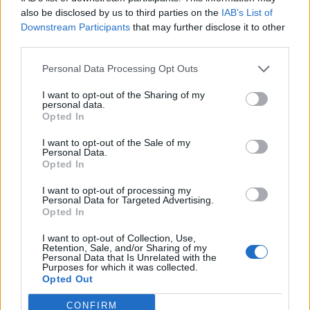
also be disclosed by us to third parties on the
IAB’s List of
Downstream Participants
that may further disclose it to other
third parties.
Personal Data Processing Opt Outs
I want to opt-out of the Sharing of my
personal data.
Opted In
I want to opt-out of the Sale of my
Personal Data.
Opted In
VAI ALLA VERSIONE CLASSICA
I want to opt-out of processing my
Personal Data for Targeted Advertising.
Opted In
I want to opt-out of Collection, Use,
Retention, Sale, and/or Sharing of my
Il materiale (testo, foto e video) consultabile in questo portale è di nostra proprietà.
Personal Data that Is Unrelated with the
Alcune foto (screenshot) ed articoli presenti su "Calciomercato Magazine" sono in parte
Purposes for which it was collected.
giunti da internet, in quanto arrivati alla nostra attenzione attraverso regolari
Opted Out
comunicati stampa con immagini e testi allegati ed autorizzati alla pubblicazione, e
quindi valutati di pubblico dominio. Se i soggetti o gli autori avessero qualcosa in
contrario alla pubblicazione, non avranno che da segnalarlo alla redazione (indirizzo
CONFIRM
email:
redazione@napolimagazine.com
), che provvederà prontamente alla rimozione.