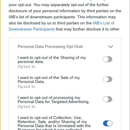
grande in bocca al lupo a un amico che lavora nello staff
your opt-out. You may separately opt-out of the further
dell'Algeria, ci sono tanti italiani nelle nazionali che saranno
disclosure of your personal information by third parties on the
presenti ai Mondiali. Sarà un Mondiale strano senza l'Italia, ma
IAB’s list of downstream participants. This information may
ormai ci siamo abituati, è già la terza volta di fila purtroppo".
also be disclosed by us to third parties on the
IAB’s List of
Downstream Participants
that may further disclose it to other
third parties.
Personal Data Processing Opt Outs
I want to opt-out of the Sharing of my
personal data.
Opted In
I want to opt-out of the Sale of my
Personal Data.
Opted In
I want to opt-out of processing my
Personal Data for Targeted Advertising.
Opted In
I want to opt-out of Collection, Use,
Retention, Sale, and/or Sharing of my
Personal Data that Is Unrelated with the
Purposes for which it was collected.