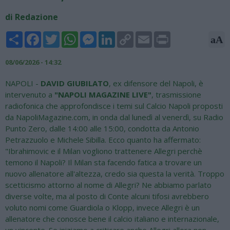
di Redazione
Share
Facebook
Twitter
WhatsApp
Messenger
LinkedIn
Copy
Email
Print
aA
Link
08/06/2026 - 14:32
NAPOLI -
DAVID GIUBILATO
, ex difensore del Napoli, è
intervenuto a
"NAPOLI MAGAZINE LIVE"
, trasmissione
radiofonica che approfondisce i temi sul Calcio Napoli proposti
da NapoliMagazine.com, in onda dal lunedì al venerdì, su Radio
Punto Zero, dalle 14:00 alle 15:00, condotta da Antonio
Petrazzuolo e Michele Sibilla. Ecco quanto ha affermato:
"Ibrahimovic e il Milan vogliono trattenere Allegri perchè
temono il Napoli? Il Milan sta facendo fatica a trovare un
nuovo allenatore all'altezza, credo sia questa la verità. Troppo
scetticismo attorno al nome di Allegri? Ne abbiamo parlato
diverse volte, ma al posto di Conte alcuni tifosi avrebbero
voluto nomi come Guardiola o Klopp, invece Allegri è un
allenatore che conosce bene il calcio italiano e internazionale,
un vincente. Se iniziamo a criticare anche Allegri allora non