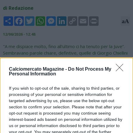
di Redazione
Share
Facebook
Twitter
WhatsApp
Messenger
LinkedIn
Copy
Email
Print
aA
Link
12/06/2026 - 12:48
"A me dispiace molto, fino all'ultimo ci ha tenuto per la Juve”.
Sembravano parole chiare, defintive, quelle di Giorgio Chiellini
dopo l’incontro con Dusan Vlahovic e il suo entourage per il
rinnovo di un contratto in scadenza il prossimo 30 giugno.
Calciomercato Magazine -
Do Not Process My
Tutto finito quindi tra il serbo e la Juventus? Forse no. Con
Personal Information
l’addio improvviso di Damien Comolli e l’arrivo del nuovo Ad
Giovanni Carnevali, potrebbe riaprirsi la strada per un
If you wish to opt-out of the sale, sharing to third parties, or
clamoroso rinnovo di contratto, offerto a 3,50 – come riporta
processing of your personal or sensitive information for
Agipronews - dai betting analyst di Goldbet e Better. Un
targeted advertising by us, please use the below opt-out
“acquisto” che farebbe felice sicuramente Luciano Spalletti,
section to confirm your selection. Please note that after your
che sempre si è speso a favore del suo centravanti.
opt-out request is processed you may continue seeing
Bisognerà limare la parte economica, visto le richieste iniziali
interest-based ads based on personal information utilized by
di Vlahovic, ma con la volontà di tutti si potrebbe trovare un
us or personal information disclosed to third parties prior to
accordo che sembrava impossibile solamente 24 ore fa.
your opt-out. You may separately opt-out of the further