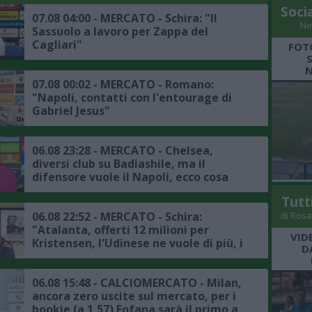
Soci
07.08 04:00 - MERCATO - Schira: "Il
Ne
Sassuolo a lavoro per Zappa del
Cagliari"
FOT
N
07.08 00:02 - MERCATO - Romano:
"Napoli, contatti con l'entourage di
Gabriel Jesus"
06.08 23:28 - MERCATO - Chelsea,
diversi club su Badiashile, ma il
difensore vuole il Napoli, ecco cosa
frena la trattativa
Tutt
di Rosa
06.08 22:52 - MERCATO - Schira:
"Atalanta, offerti 12 milioni per
VID
Kristensen, l'Udinese ne vuole di più, i
D
dettagli"
06.08 15:48 - CALCIOMERCATO - Milan,
ancora zero uscite sul mercato, per i
bookie (a 1,57) Fofana sarà il primo a