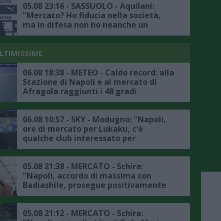
05.08 23:16 - SASSUOLO - Aquilani:
"Mercato? Ho fiducia nella società,
ma in difesa non ho neanche un
titolare"
ULTIMISSIME
06.08 18:38 - METEO - Caldo record: alla
Stazione di Napoli e al mercato di
Afragola raggiunti i 48 gradi
06.08 10:57 - SKY - Modugno: "Napoli,
ore di mercato per Lukaku, c'è
qualche club interessato per
l'attaccante belga, l'Atlanta non è in
pole"
05.08 21:38 - MERCATO - Schira:
"Napoli, accordo di massima con
Badiashile, prosegue positivamente
la trattativa con il Chelsea, ecco i
dettagli"
05.08 21:12 - MERCATO - Schira: