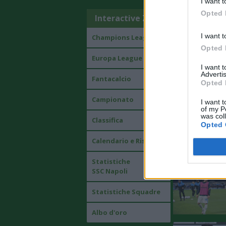
I want t
Opted 
Interactive Zone
I want t
Champions League
Opted 
Europa League
I want 
Advertis
Fantacalcio
Opted 
Campionato
I want t
of my P
was col
Classifica
Opted 
Calendario e Risultati
Statistiche
SSC Napoli
Statistiche Squadre
Albo d'oro