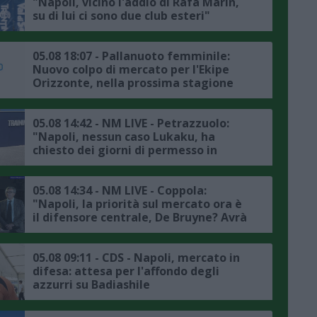
"Napoli, vicino l'addio di Rafa Marin,
su di lui ci sono due club esteri"
05.08 18:07 - Pallanuoto femminile:
Nuovo colpo di mercato per l'Ekipe
Orizzonte, nella prossima stagione
Lavinia Papi indosserà la calottina
rossazzurra
05.08 14:42 - NM LIVE - Petrazzuolo:
"Napoli, nessun caso Lukaku, ha
chiesto dei giorni di permesso in
accordo con la società, il punto sul
mercato"
05.08 14:34 - NM LIVE - Coppola:
"Napoli, la priorità sul mercato ora è
il difensore centrale, De Bruyne? Avrà
avuto delle rassicurazioni da Allegri"
05.08 09:11 - CDS - Napoli, mercato in
difesa: attesa per l'affondo degli
azzurri su Badiashile