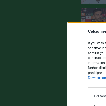
Calciomer
If you wish 
sensitive in
confirm you
continue se
information 
further disc
participants
Downstream 
Persona