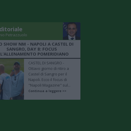
ditoriale
nio Petrazzuolo
O SHOW NM - NAPOLI A CASTEL DI
SANGRO, DAY 8: FOCUS
LL’ALLENAMENTO POMERIDIANO
CASTEL DI SANGRO -
Ottavo giorno di ritiro a
Castel di Sangro per il
Napoli. Ecco il focus di
"Napoli Magazine" sul...
Continua a leggere >>