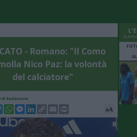
L'E
di Anto
FOT
ATO - Romano: "Il Como
A
molla Nico Paz: la volontà
del calciatore"
00 di Redazione
k
tter
WhatsApp
Messenger
LinkedIn
Copy
Email
Print
aA
Link