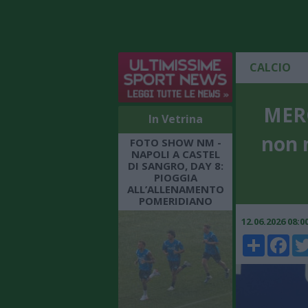
CALCIO
MERC
In Vetrina
non 
FOTO SHOW NM -
NAPOLI A CASTEL
DI SANGRO, DAY 8:
PIOGGIA
ALL’ALLENAMENTO
POMERIDIANO
12.06.2026 08:
Share
Faceboo
Twi