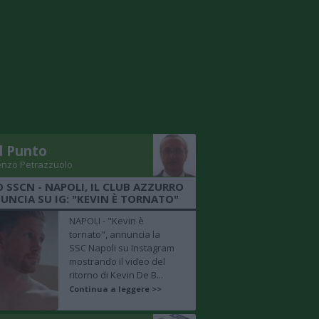
Il Punto
enzo Petrazzuolo
O SSCN - NAPOLI, IL CLUB AZZURRO
UNCIA SU IG: "KEVIN È TORNATO"
NAPOLI - "Kevin è
tornato", annuncia la
SSC Napoli su Instagram
mostrando il video del
ritorno di Kevin De B...
Continua a leggere >>