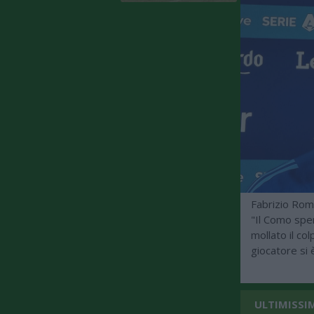
Fabrizio Roma
"Il Como spe
mollato il co
giocatore si
ULTIMISSI