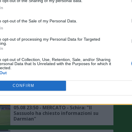
Zazzaroni: "Mercato ed esterofilia
o opt-out of the Sharing of my personal data.
"provinciale", il movimento penalizza
In
chi ha il passaporto della Repubblica
italiana"
o opt-out of the Sale of my Personal Data.
06.08 10:09 - MERCATO - Inter, si fa
In
complicata la questione Romero, il
punto sulla trattativa
to opt-out of processing my Personal Data for Targeted
ing.
In
06.08 02:00 - MERCATO - Manchester
United, si raffredda la pista Watkins,
o opt-out of Collection, Use, Retention, Sale, and/or Sharing
altri nomi per l'attacco dei Red Devils
ersonal Data that Is Unrelated with the Purposes for which it
lected.
Out
06.08 00:42 - ROMA - Ghilardi: "Il
mercato non mi influenza, la
CONFIRM
Nazionale è un obiettivo"
05.08 23:50 - MERCATO - Schira: "Il
Sassuolo ha chiesto informazioni su
Darmian"