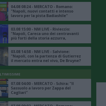
04.08 08:24 - MERCATO - Romano:
"Napoli, nuovi contatti e intenso
lavoro per la pista Badiashile"
03.08 15:00 - NM LIVE - Rivieccio:
"Napoli, Careca uno dei centravanti
più forti della storia azzurra,
mercato? Bisogna sfoltire la rosa
senza svendere i calciatori azzurri"
03.08 14:58 - NM LIVE - Salvione:
"Napoli, con la partenza di Gutierrez
il mercato entra nel vivo, De Bruyne?
Virali le sue dichiarazioni in
napoletano, spero siano di buon
auspicio per la nuova stagione"
ULTIMISSIME
07.08 04:00 - MERCATO - Schira: "Il
Sassuolo a lavoro per Zappa del
Cagliari"
07.08 00:02 - MERCATO - Romano: