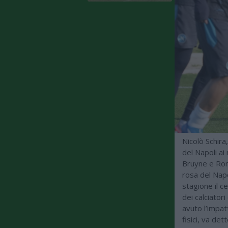
Nicolò Schira
del Napoli ai
Bruyne e Rom
rosa del Napol
stagione il c
dei calciator
avuto l’impat
fisici, va de