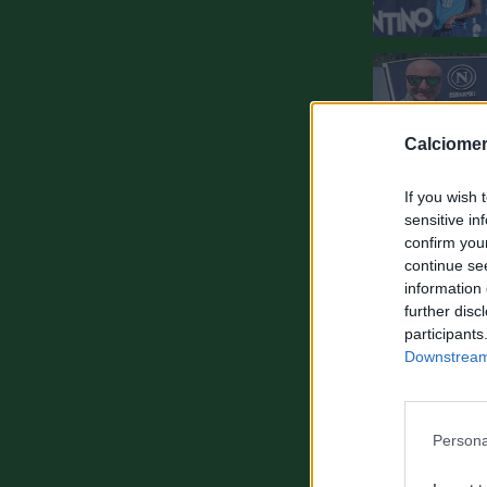
Calciomer
If you wish 
sensitive in
confirm you
continue se
information 
further disc
participants
Downstream 
Persona