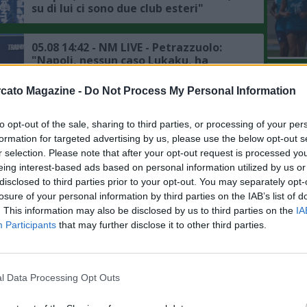
su di lui ci sono due club esteri"
05.08 14:42 - NM LIVE - Petrazzuolo:
"Napoli, nessun caso Lukaku, ha
chiesto dei giorni di permesso in
L'An
accordo con la società, il punto sul
cato Magazine -
Do Not Process My Personal Information
del Nu
mercato"
05.08 14:34 - NM LIVE - Coppola:
VIDEO
"Napoli, la priorità sul mercato ora è
GLI
to opt-out of the sale, sharing to third parties, or processing of your per
il difensore centrale, De Bruyne? Avrà
formation for targeted advertising by us, please use the below opt-out s
avuto delle rassicurazioni da Allegri"
r selection. Please note that after your opt-out request is processed y
eing interest-based ads based on personal information utilized by us or
05.08 09:11 - CDS - Napoli, mercato in
disclosed to third parties prior to your opt-out. You may separately opt-
difesa: attesa per l'affondo degli
losure of your personal information by third parties on the IAB’s list of
azzurri su Badiashile
. This information may also be disclosed by us to third parties on the
IA
Participants
that may further disclose it to other third parties.
05.08 08:21 - MERCATO - Romano:
"Theo Hernandez al Napoli dopo
l'addio di Gutierrez? Operazione di
l Data Processing Opt Outs
fantasia, ingaggio fuori mercato per
la Serie A"