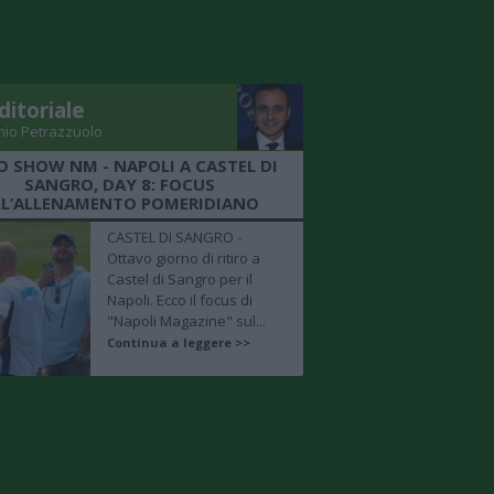
ditoriale
nio Petrazzuolo
O SHOW NM - NAPOLI A CASTEL DI
SANGRO, DAY 8: FOCUS
LL’ALLENAMENTO POMERIDIANO
CASTEL DI SANGRO -
Ottavo giorno di ritiro a
Castel di Sangro per il
Napoli. Ecco il focus di
"Napoli Magazine" sul...
Continua a leggere >>