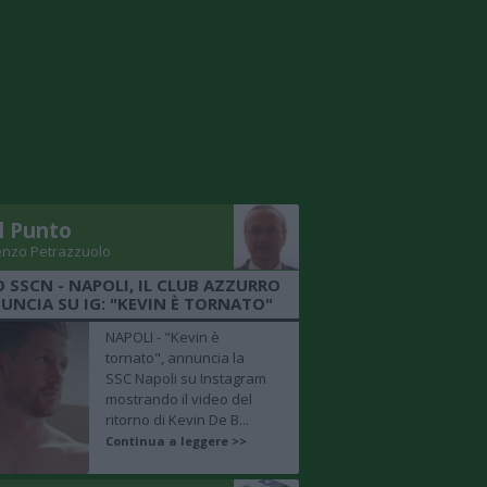
Il Punto
enzo Petrazzuolo
O SSCN - NAPOLI, IL CLUB AZZURRO
UNCIA SU IG: "KEVIN È TORNATO"
NAPOLI - "Kevin è
tornato", annuncia la
SSC Napoli su Instagram
mostrando il video del
ritorno di Kevin De B...
Continua a leggere >>