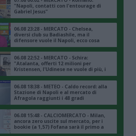
"Napoli, contatti con l'entourage di
Gabriel Jesus"
06.08 23:28 - MERCATO - Chelsea,
diversi club su Badiashile, ma il
difensore vuole il Napoli, ecco cosa
frena la trattativa
06.08 22:52 - MERCATO - Schira:
"Atalanta, offerti 12 milioni per
Kristensen, l'Udinese ne vuole di più, i
dettagli"
06.08 18:38 - METEO - Caldo record: alla
Stazione di Napoli e al mercato di
Afragola raggiunti i 48 gradi
06.08 15:48 - CALCIOMERCATO - Milan,
ancora zero uscite sul mercato, per i
bookie (a 1,57) Fofana sarà il primo a
salutare