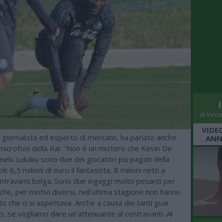
di Vinc
VIDE
, giornalista ed esperto di mercato, ha parlato anche
ANN
 microfoni della Rai: "Non è un mistero che Kevin De
elu Lukaku sono due dei giocatori più pagati della
i: 6,5 milioni di euro il fantasista, 8 milioni netti a
entravanti belga. Sono due ingaggi molto pesanti per
i che, per motivi diversi, nell’ultima stagione non hanno
to che ci si aspettava. Anche a causa dei tanti guai
tto, se vogliamo dare un’attenuante al centravanti. Al