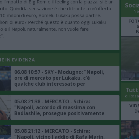
l’impatto di Big Rom e il feeling con la piazza, si è un
Soci
ito. Quindi la sensazione è che di fronte a un’offerta
Ne
i 10 milioni di euro, Romelu Lukaku possa partire.
FOT
lioni di euro? Perché questo è quanto oggi Lukaku
io e il Napoli, naturalmente, non vuole fare
N
".
ME IN EVIDENZA
06.08 10:57 - SKY - Modugno: "Napoli,
ore di mercato per Lukaku, c'è
qualche club interessato per
Tutt
l'attaccante belga, l'Atlanta non è in
pole"
di Rosa
05.08 21:38 - MERCATO - Schira:
VID
"Napoli, accordo di massima con
D
Badiashile, prosegue positivamente
la trattativa con il Chelsea, ecco i
dettagli"
05.08 21:12 - MERCATO - Schira:
"Napoli, vicino l'addio di Rafa Marin,