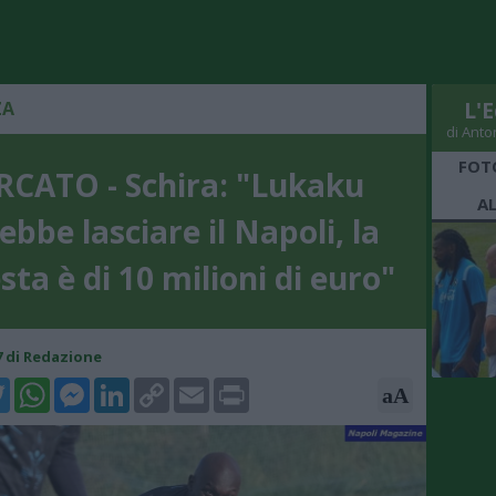
ZA
L'E
di Anto
FOT
CATO - Schira: "Lukaku
A
ebbe lasciare il Napoli, la
sta è di 10 milioni di euro"
47 di Redazione
k
tter
WhatsApp
Messenger
LinkedIn
Copy
Email
Print
aA
Link