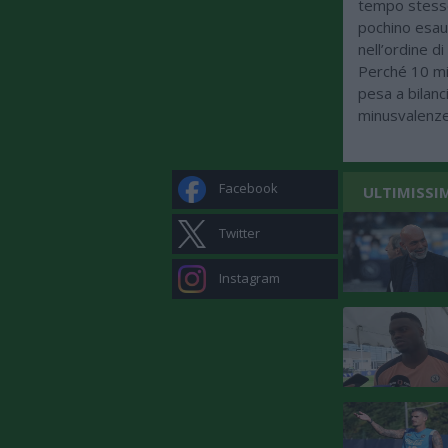
tempo stesso 
pochino esaur
nell’ordine d
Perché 10 mi
pesa a bilanc
minusvalenze
Facebook
ULTIMISSI
Twitter
Instagram