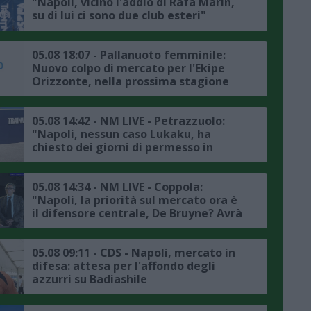
"Napoli, vicino l'addio di Rafa Marin,
su di lui ci sono due club esteri"
05.08 18:07 - Pallanuoto femminile:
Nuovo colpo di mercato per l'Ekipe
Orizzonte, nella prossima stagione
Lavinia Papi indosserà la calottina
rossazzurra
05.08 14:42 - NM LIVE - Petrazzuolo:
"Napoli, nessun caso Lukaku, ha
chiesto dei giorni di permesso in
accordo con la società, il punto sul
mercato"
05.08 14:34 - NM LIVE - Coppola:
"Napoli, la priorità sul mercato ora è
il difensore centrale, De Bruyne? Avrà
avuto delle rassicurazioni da Allegri"
05.08 09:11 - CDS - Napoli, mercato in
difesa: attesa per l'affondo degli
azzurri su Badiashile