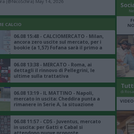
ira (@NicoSchira)
May 14, 2026
Soci
Ne
F
ME CALCIO
NO
06.08 15:48 - CALCIOMERCATO - Milan,
ancora zero uscite sul mercato, per i
bookie (a 1,57) Fofana sarà il primo a
salutare
06.08 13:38 - MERCATO - Roma, ai
dettagli il rinnovo di Pellegrini, le
ultime sulla trattativa
Tutt
di Rosa
06.08 13:19 - IL MATTINO - Napoli,
mercato in uscita: Cheddira punta a
VIDEO
rimanere in Serie A, la situazione
06.08 11:57 - CDS - Juventus, mercato
in uscita: per Gatti e Cabal si
attendono nuove proposte