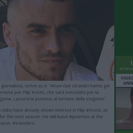
di Vinc
VIDE
ANN
 giornalista, scrive su X: "Alcuni club stranieri hanno già
resse per Filip Kostic, che sarà svincolato per la
ione. Lascerà la Juventus al termine della stagione".
clubs have already shown interest in Filip
#Kostic
as
for the next season. He will leave
#Juventus
at the
eason.
#transfers