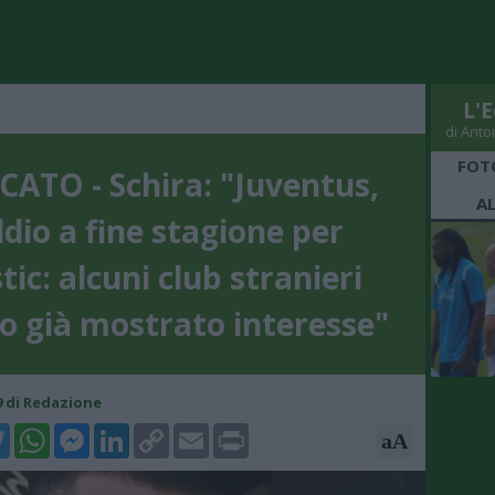
L'E
di Anto
FOT
ATO - Schira: "Juventus,
A
dio a fine stagione per
tic: alcuni club stranieri
o già mostrato interesse"
09 di Redazione
k
tter
WhatsApp
Messenger
LinkedIn
Copy
Email
Print
aA
Link