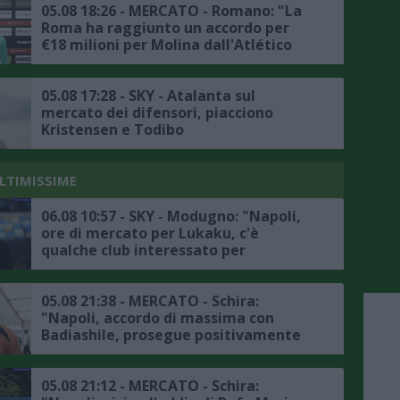
05.08 18:26 - MERCATO - Romano: "La
Roma ha raggiunto un accordo per
€18 milioni per Molina dall'Atlético
Madrid"
05.08 17:28 - SKY - Atalanta sul
mercato dei difensori, piacciono
Kristensen e Todibo
ULTIMISSIME
06.08 10:57 - SKY - Modugno: "Napoli,
ore di mercato per Lukaku, c'è
qualche club interessato per
l'attaccante belga, l'Atlanta non è in
pole"
05.08 21:38 - MERCATO - Schira:
"Napoli, accordo di massima con
Badiashile, prosegue positivamente
la trattativa con il Chelsea, ecco i
dettagli"
05.08 21:12 - MERCATO - Schira: