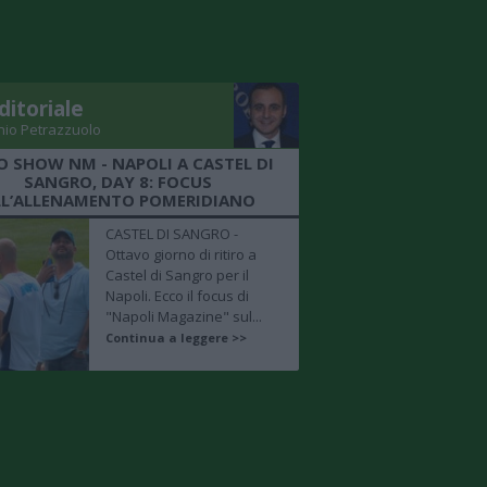
ditoriale
nio Petrazzuolo
O SHOW NM - NAPOLI A CASTEL DI
SANGRO, DAY 8: FOCUS
LL’ALLENAMENTO POMERIDIANO
CASTEL DI SANGRO -
Ottavo giorno di ritiro a
Castel di Sangro per il
Napoli. Ecco il focus di
"Napoli Magazine" sul...
Continua a leggere >>