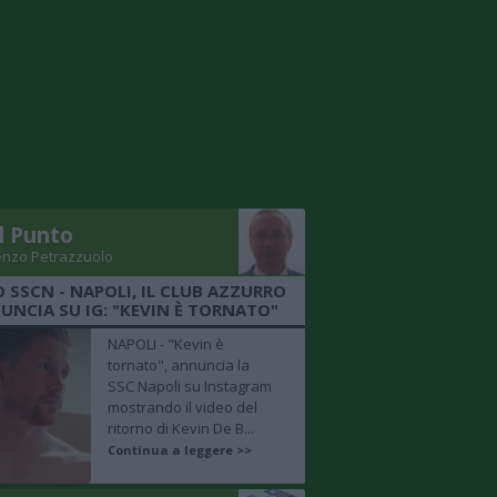
Il Punto
enzo Petrazzuolo
O SSCN - NAPOLI, IL CLUB AZZURRO
UNCIA SU IG: "KEVIN È TORNATO"
NAPOLI - "Kevin è
tornato", annuncia la
SSC Napoli su Instagram
mostrando il video del
ritorno di Kevin De B...
Continua a leggere >>