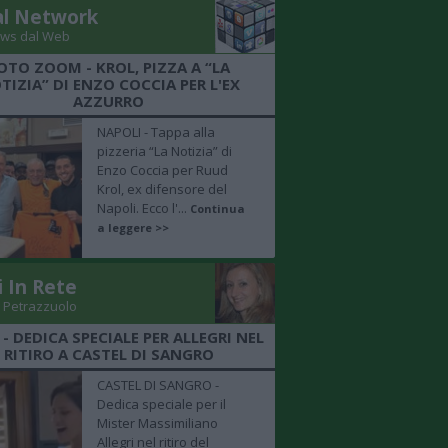
al Network
ws dal Web
OTO ZOOM - KROL, PIZZA A “LA
TIZIA” DI ENZO COCCIA PER L'EX
AZZURRO
NAPOLI - Tappa alla
pizzeria “La Notizia” di
Enzo Coccia per Ruud
Krol, ex difensore del
Napoli. Ecco l'...
Continua
a leggere >>
i In Rete
 Petrazzuolo
 - DEDICA SPECIALE PER ALLEGRI NEL
RITIRO A CASTEL DI SANGRO
CASTEL DI SANGRO -
Dedica speciale per il
Mister Massimiliano
Allegri nel ritiro del