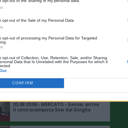
mercato non mi influenza, la
o opt-out of the Sharing of my personal data.
Nazionale è un obiettivo"
In
o opt-out of the Sale of my Personal Data.
05.08 23:50 - MERCATO - Schira: "Il
In
Sassuolo ha chiesto informazioni su
Darmian"
to opt-out of processing my Personal Data for Targeted
ing.
In
05.08 23:16 - SASSUOLO - Aquilani:
"Mercato? Ho fiducia nella società,
o opt-out of Collection, Use, Retention, Sale, and/or Sharing
ma in difesa non ho neanche un
ersonal Data that Is Unrelated with the Purposes for which it
titolare"
lected.
Out
05.08 20:58 - MERCATO - Romano:
"Zeballos continua ad aspettare il
CONFIRM
Napoli, si attendono sviluppi, ecco le
ultime"
05.08 20:06 - MERCATO - Genoa, arriva
il centrocampista Sow dal Siviglia