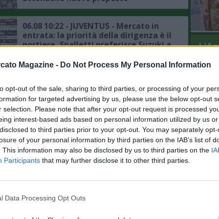
06.08 10:22 - JUVENTUS - Mercato in
entrata: la priorità della dirigenza è il
portiere, Spalletti preferisce Suzuki a
L'An
Vicario
del Nu
cato Magazine -
Do Not Process My Personal Information
VIDEO
06.08 10:17 - IL COMMENTO -
GLI
Zazzaroni: "Mercato ed esterofilia
to opt-out of the sale, sharing to third parties, or processing of your per
"provinciale", il movimento penalizza
formation for targeted advertising by us, please use the below opt-out s
chi ha il passaporto della Repubblica
italiana"
r selection. Please note that after your opt-out request is processed y
06.08 10:09 - MERCATO - Inter, si fa
eing interest-based ads based on personal information utilized by us or
complicata la questione Romero, il
disclosed to third parties prior to your opt-out. You may separately opt-
punto sulla trattativa
losure of your personal information by third parties on the IAB’s list of
. This information may also be disclosed by us to third parties on the
IA
Participants
that may further disclose it to other third parties.
06.08 02:00 - MERCATO - Manchester
United, si raffredda la pista Watkins,
altri nomi per l'attacco dei Red Devils
l Data Processing Opt Outs
06.08 00:42 - ROMA - Ghilardi: "Il