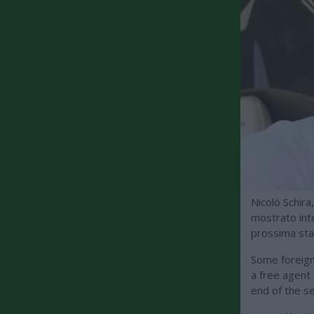
Nicolò Schira,
mostrato inte
prossima stag
Some foreign 
a free agent 
end of the s