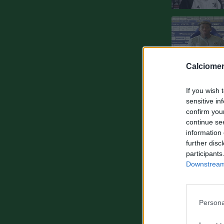
Calciomer
If you wish 
sensitive in
confirm you
continue se
information 
further disc
participants
Downstream 
Persona