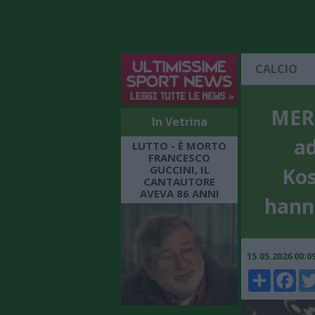
CALCIO
MERC
In Vetrina
ad
LUTTO - È MORTO
FRANCESCO
GUCCINI, IL
Kos
CANTAUTORE
AVEVA 86 ANNI
hann
15.05.2026 00:
Share
Faceboo
Twi