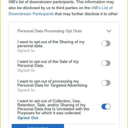
IAB’s list of downstream participants. This information may
also be disclosed by us to third parties on the
IAB’s List of
Downstream Participants
that may further disclose it to other
third parties.
Personal Data Processing Opt Outs
I want to opt-out of the Sharing of my
personal data.
Opted In
I want to opt-out of the Sale of my
Personal Data.
Opted In
VAI ALLA VERSIONE CLASSICA
I want to opt-out of processing my
Personal Data for Targeted Advertising.
Opted In
I want to opt-out of Collection, Use,
Retention, Sale, and/or Sharing of my
Personal Data that Is Unrelated with the
Il materiale (testo, foto e video) consultabile in questo portale è di nostra proprietà.
Purposes for which it was collected.
Alcune foto (screenshot) ed articoli presenti su "Calciomercato Magazine" sono in parte
giunti da internet, in quanto arrivati alla nostra attenzione attraverso regolari
Opted Out
comunicati stampa con immagini e testi allegati ed autorizzati alla pubblicazione, e
quindi valutati di pubblico dominio. Se i soggetti o gli autori avessero qualcosa in