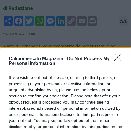
di Redazione
Share
Facebook
Twitter
WhatsApp
Messenger
LinkedIn
Copy
Email
Print
aA
Link
15/05/2026 - 03:00
Mateus Fernandes, centrocampista del West Ham, è nel
mirino di diversi top club. Secondo quanto riportato da The
Athletic, il Paris Saint-Germain sarebbe tra le società
Calciomercato Magazine -
Do Not Process My
Personal Information
maggiormente interessate, dopo aver visto una grande
stagione in Premier League seguita al trasferimento dal
If you wish to opt-out of the sale, sharing to third parties, or
Southampton per circa 38 milioni di sterline. Il portoghese,
processing of your personal or sensitive information for
autore di cinque reti e quattro assist in 40 presenze
targeted advertising by us, please use the below opt-out
complessive, ha attirato l'attenzione anche del Manchester
section to confirm your selection. Please note that after your
United. Il West Ham ha con lui un contratto quinquennale con
opt-out request is processed you may continue seeing
opzione per un’ulteriore stagione e non vorrebbe farlo
interest-based ads based on personal information utilized by
partire.
us or personal information disclosed to third parties prior to
your opt-out. You may separately opt-out of the further
disclosure of your personal information by third parties on the