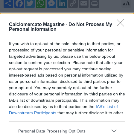
Share
Facebook
Twitter
WhatsApp
Messenger
LinkedIn
Copy
Email
Print
aA
Link
15/05/2026 - 08:00
Calciomercato Magazine -
Do Not Process My
Nicolò Schira, esperto di mercato, rivela su X una novità legata
Personal Information
al futuro di Leonardo Pavoletti al Cagliari: "Niente rinnovo di
contratto per Leonardo Pavoletti col Cagliari".
If you wish to opt-out of the sale, sharing to third parties, or
processing of your personal or sensitive information for
targeted advertising by us, please use the below opt-out
section to confirm your selection. Please note that after your
opt-out request is processed you may continue seeing
interest-based ads based on personal information utilized by
us or personal information disclosed to third parties prior to
your opt-out. You may separately opt-out of the further
disclosure of your personal information by third parties on the
IAB’s list of downstream participants. This information may
also be disclosed by us to third parties on the
IAB’s List of
Downstream Participants
that may further disclose it to other
third parties.
Personal Data Processing Opt Outs