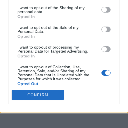
I want to opt-out of the Sharing of my
personal data.
VAI ALLA VERSIONE CLASSICA
Opted In
I want to opt-out of the Sale of my
Personal Data.
Opted In
Il materiale (testo, foto e video) consultabile in questo portale è di nostra proprietà.
Alcune foto (screenshot) ed articoli presenti su "Calciomercato Magazine" sono in parte
I want to opt-out of processing my
giunti da internet, in quanto arrivati alla nostra attenzione attraverso regolari
Personal Data for Targeted Advertising.
comunicati stampa con immagini e testi allegati ed autorizzati alla pubblicazione, e
Opted In
quindi valutati di pubblico dominio. Se i soggetti o gli autori avessero qualcosa in
contrario alla pubblicazione, non avranno che da segnalarlo alla redazione (indirizzo
email:
redazione@napolimagazine.com
), che provvederà prontamente alla rimozione.
I want to opt-out of Collection, Use,
Retention, Sale, and/or Sharing of my
"Calciomercato Magazine" non è una testata giornalistica, ma un sito di informazione di
Personal Data that Is Unrelated with the
proprietà di Napoli Magazine.
Purposes for which it was collected.
Opted Out
CONFIRM